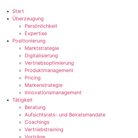
Zum
Inhalt
Start
wechseln
Überzeugung
Persönlichkeit
Expertise
Positionierung
Marktstrategie
Digitalisierung
Vertriebsoptimierung
Produktmanagement
Pricing
Markenstrategie
Innovationsmanagement
Tätigkeit
Beratung
Aufsichtsrats- und Beiratsmandate
Coachings
Vertriebstraining
Vorträge