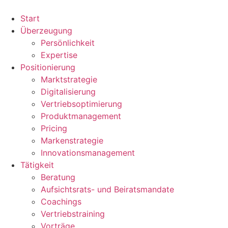
Zum
Inhalt
Start
wechseln
Überzeugung
Persönlichkeit
Expertise
Positionierung
Marktstrategie
Digitalisierung
Vertriebsoptimierung
Produktmanagement
Pricing
Markenstrategie
Innovationsmanagement
Tätigkeit
Beratung
Aufsichtsrats- und Beiratsmandate
Coachings
Vertriebstraining
Vorträge